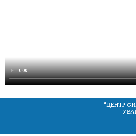
“ЦЕНТР Ф
УВА